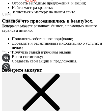
Отобрать выгодные предложения, и акции;
Мастерам и салонам
Найти мастера красоты;
Записаться к мастеру на нашем сайте.
CRM
Beauty link
Спасибо что присоединились к
beautybox
.
Beauty market
Теперь вы можете развивать бизнес, с помощью нашего
сервиса а именно:
Приложение
Мы в соц. сетях
Пополнять собственное портфолио;
Добавлять и редактировать информацию о услугах и
+7 (800) 551-80-29
ценах;
бесплатный звонок по России
Получать заявки в режимы онлайн;
Вести статистику;
Создавать свои акции и предложения.
Выберите аккаунт
О сервисе
Контакты