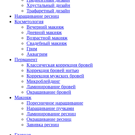
Хрустальный дизайн
Трафаретный дизайн
Наращивание ресниц
Косметология
Вечерний макияж
Дневной макияж
Возрастной макияж
Свадебный макияж
Грим
Аквагрим
Перманент
Классическая коррекция бровей
Коррекция бровей нитью
Коррекция мужских бровей
Микроблейдинг
Ламинирование бровей
Окрашивание бровей
Макияж
Поресничное наращивание
Наращивание пучками
Ламинирование ресниц
Окрашивание ресниц
Завивка ресниц
Главная