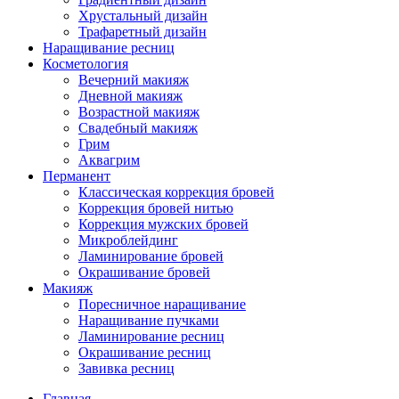
Хрустальный дизайн
Трафаретный дизайн
Наращивание ресниц
Косметология
Вечерний макияж
Дневной макияж
Возрастной макияж
Свадебный макияж
Грим
Аквагрим
Перманент
Классическая коррекция бровей
Коррекция бровей нитью
Коррекция мужских бровей
Микроблейдинг
Ламинирование бровей
Окрашивание бровей
Макияж
Поресничное наращивание
Наращивание пучками
Ламинирование ресниц
Окрашивание ресниц
Завивка ресниц
Главная