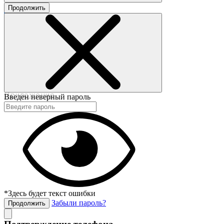
Продолжить
©2017-2020 beautybox.ru
Договор-оферта
Пользовательское соглашение
Политика конфиденциальности
Приложение
Введен неверный пароль
*Здесь будет текст ошибки
Забыли пароль?
Продолжить