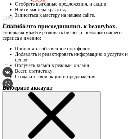
Отобрать выгодные предложения, и акции;
Мастерам и салонам
Найти мастера красоты;
Записаться к мастеру на нашем сайте.
CRM
Beauty link
Спасибо что присоединились к
beautybox
.
Beauty market
Теперь вы можете развивать бизнес, с помощью нашего
сервиса а именно:
Приложение
Мы в соц. сетях
Пополнять собственное портфолио;
Добавлять и редактировать информацию о услугах и
+7 (800) 551-80-29
ценах;
бесплатный звонок по России
Получать заявки в режимы онлайн;
Вести статистику;
Создавать свои акции и предложения.
Выберите аккаунт
О сервисе
Контакты