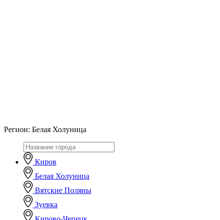
Регион:
Белая Холуница
Киров
Белая Холуница
Вятские Поляны
Зуевка
Кирово-Чепецк